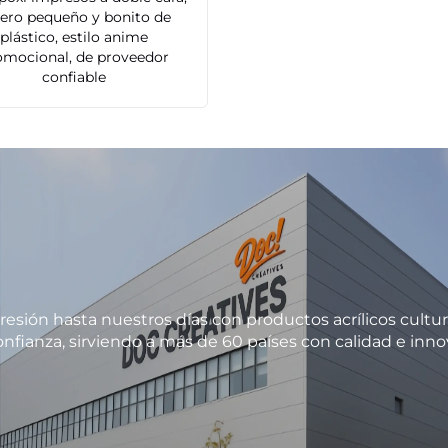
vero pequeño y bonito de
plástico, estilo anime
omocional, de proveedor
confiable
resión hasta nuestros días con productos acrílicos cultur
nfianza, sirviendo a más de 60 países con calidad e inno