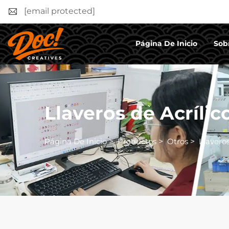
[email protected]
Página De Inicio
Sob
Llaveros de Acrílic
Página De Inicio
>
Productos
>
Otros
>
Llaveros