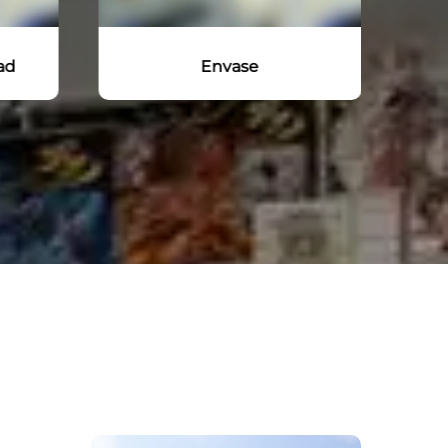
ad
Envase