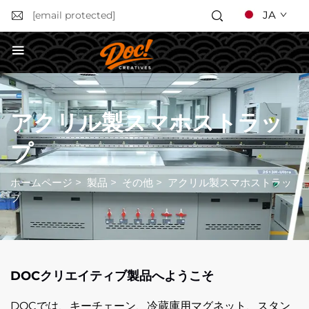
JA
[email protected]
お見積もりを依頼する
アクリル製スマホストラッ
プ
ホームページ
>
製品
>
その他
>
アクリル製スマホストラッ
プ
DOCクリエイティブ製品へようこそ
DOCでは、キーチェーン、冷蔵庫用マグネット、スタン