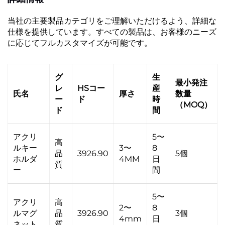
当社の主要製品カテゴリをご理解いただけるよう、詳細な
仕様を提供しています。すべての製品は、お客様のニーズ
に応じてフルカスタマイズが可能です。
グ
生
最小発注
レ
HSコー
産
氏名
厚さ
数量
ー
ド
時
（MOQ）
ド
間
アクリ
5〜
高
ルキー
3〜
8
品
3926.90
5個
ホルダ
4MM
日
質
ー
間
5〜
アクリ
高
2〜
8
ルマグ
品
3926.90
3個
4mm
日
ネット
質