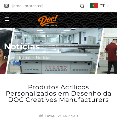
PT
[email protected]
SOLICITAR ORÇAMENTO
Notícias
Página Inicial
>
Notícias
Produtos Acrílicos
Personalizados em Desenho da
DOC Creatives Manufacturers
Time : 2019-03-01