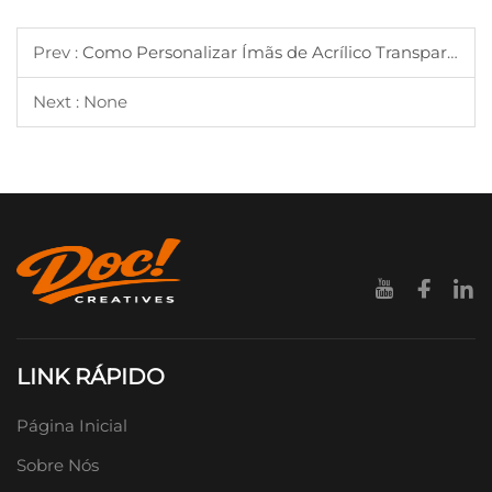
Prev :
Como Personalizar Ímãs de Acrílico Transparente com Impressão?
Next : None
LINK RÁPIDO
Página Inicial
Sobre Nós