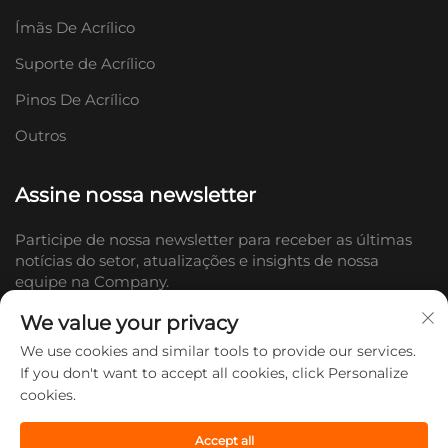
Ímãs De Acrílico
Suporte de Acrílico
Pinos De Acrílico
Outros
Assine nossa newsletter
Participe de nossa newsletter para receber as últimas
notícias do setor, atualizações e insights de nossa
equipe na Company.
We value your privacy
Inscrever-se
We use cookies and similar tools to provide our services.
If you don't want to accept all cookies, click Personalize
cookies.
Direitos autorais © 2026 Shandong Doc Culture Creative Industry Co.,
Ltd. Todos os direitos reservados. -
Política de Privacidade
Accept all