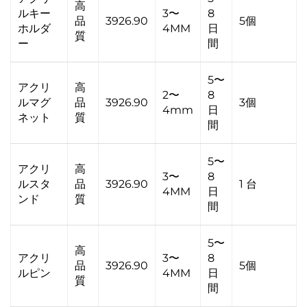
高
ルキー
3〜
8
品
3926.90
5個
ホルダ
4MM
日
質
ー
間
5〜
アクリ
高
2〜
8
ルマグ
品
3926.90
3個
4mm
日
ネット
質
間
5〜
アクリ
高
3〜
8
ルスタ
品
3926.90
1 台
4MM
日
ンド
質
間
5〜
高
アクリ
3〜
8
品
3926.90
5個
ルピン
4MM
日
質
間