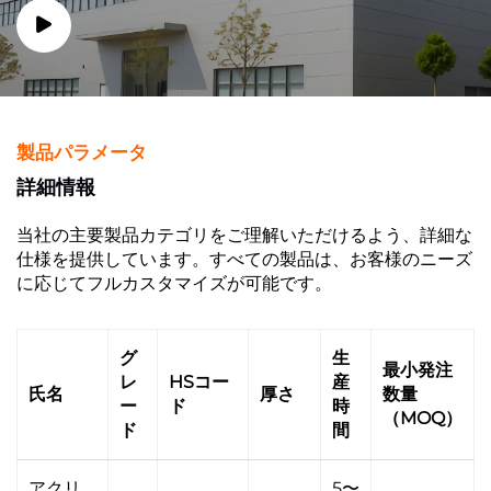
製品パラメータ
詳細情報
当社の主要製品カテゴリをご理解いただけるよう、詳細な
仕様を提供しています。すべての製品は、お客様のニーズ
に応じてフルカスタマイズが可能です。
グ
生
最小発注
レ
HSコー
産
氏名
厚さ
数量
ー
ド
時
（MOQ）
ド
間
アクリ
5〜