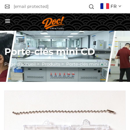
FR
[email protected]
Obtenir un devis
Porte-clés mini CD
Page d’accueil
>
Produits
>
Porte-clés mini CD