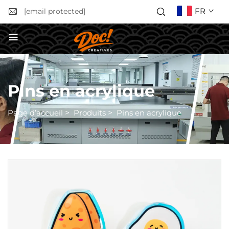
FR
[email protected]
Obtenir un devis
Pins en acrylique
Page d’accueil
>
Produits
>
Pins en acrylique