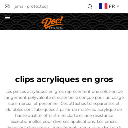
FR
[email protected]
Obtenir un devis
clips acryliques en gros
Les pinces acryliques en gros représentent une solution de
rangement polyvalente et essentielle conçue pour un usage
commercial et personnel. Ces attaches transparentes et
durables sont fabriquées à partir de matériau acrylique de
haute qualité, offrant une clarté et une résistance
exceptionnelles pour diverses applications. Les pinces
disposent d'un design précisément conçu, avec des bords