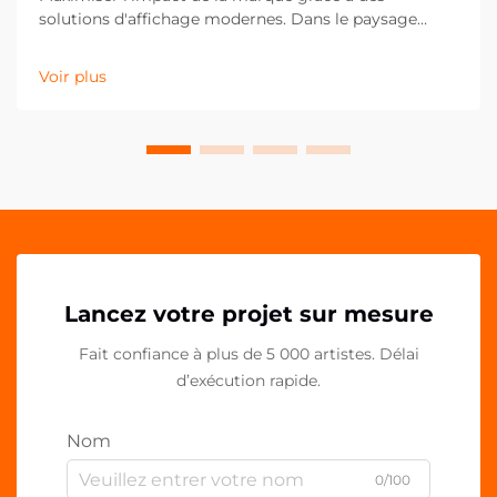
solutions d'affichage modernes. Dans le paysage
concurrentiel actuel du commerce de détail et du
marketing, les moindres détails peuvent faire la plus
Voir plus
grande différence dans la présentation de la marque.
Les pinces PP acryliques se sont imposées comme un
outil polyvalent et puissant pour...
Lancez votre projet sur mesure
Fait confiance à plus de 5 000 artistes. Délai
d’exécution rapide.
Nom
0/100