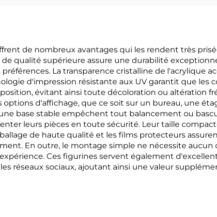
offrent de nombreux avantages qui les rendent très pri
 de qualité supérieure assure une durabilité exceptionnell
éférences. La transparence cristalline de l'acrylique acc
chnologie d'impression résistante aux UV garantit que les 
ition, évitant ainsi toute décoloration ou altération fr
options d'affichage, que ce soit sur un bureau, une étag
 une base stable empêchent tout balancement ou bascule
nter leurs pièces en toute sécurité. Leur taille compacte
allage de haute qualité et les films protecteurs assure
ent. En outre, le montage simple ne nécessite aucun ou
d'expérience. Ces figurines servent également d'excellen
 les réseaux sociaux, ajoutant ainsi une valeur suppléme