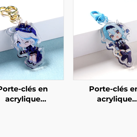
Porte-clés en
Porte-clés e
acrylique
acrylique
sonnalisés avec
personnalisé a
résine
résine et paille