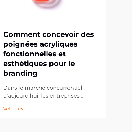
Comment concevoir des
Qu
poignées acryliques
te
fonctionnelles et
co
esthétiques pour le
pr
branding
pa
Dans le marché concurrentiel
Le 
d'aujourd'hui, les entreprises
per
cherchent constamment des
évo
Voir plus
Voir
moyens innovants de promouvoir
s'i
leur marque tout en offrant une
en 
valeur pratique aux clients. Les
attr