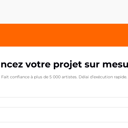
goûts et préférences individuels. Les
marque-pages acryliques
personnalisés se sont imposés
comme un produit exceptionnel...
ncez votre projet sur mes
Fait confiance à plus de 5 000 artistes. Délai d’exécution rapide.