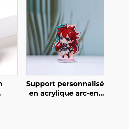
n
Support personnalisé
en acrylique arc-en-
vec
ciel
ttes