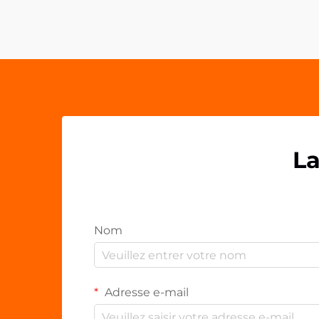
continuellement des moyens
innovants de marquer durablement
leurs clients et partenaires. Les
poignées acryliques pour
téléphone...
La
Nom
Adresse e-mail