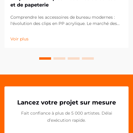
et de papeterie
Comprendre les accessoires de bureau modernes :
l'évolution des clips en PP acrylique. Le marché des
fournitures de bureau a considérablement évolué au
cours de la dernière décennie, les clips en PP
Voir plus
acrylique s'imposant comme un élément essentiel
des espaces de travail contemporains. Ces solutions
polyvalentes...
Lancez votre projet sur mesure
Fait confiance à plus de 5 000 artistes. Délai
d’exécution rapide.