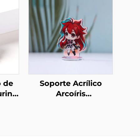
o de
Soporte Acrílico
urina
Arcoíris
do
Personalizado