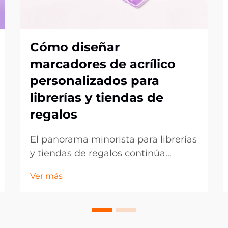
Cómo diseñar
marcadores de acrílico
personalizados para
librerías y tiendas de
regalos
El panorama minorista para librerías
y tiendas de regalos continúa
evolucionando, ya que los clientes
Ver más
buscan cada vez más artículos
únicos y personalizados que reflejen
sus gustos y preferencias
individuales. Los marcadores de