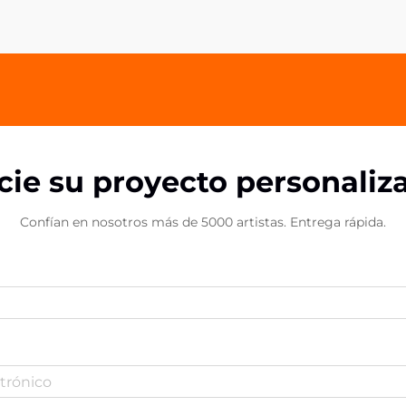
acrílico personalizados se han
convertido en un producto
excepcional...
icie su proyecto personaliz
Confían en nosotros más de 5000 artistas. Entrega rápida.