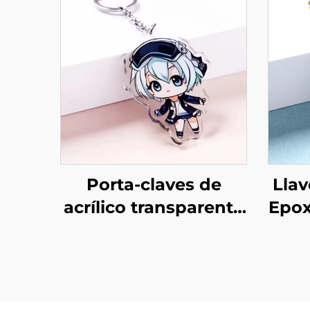
Porta-claves de
Llav
acrílico transparente
Epox
personalizados