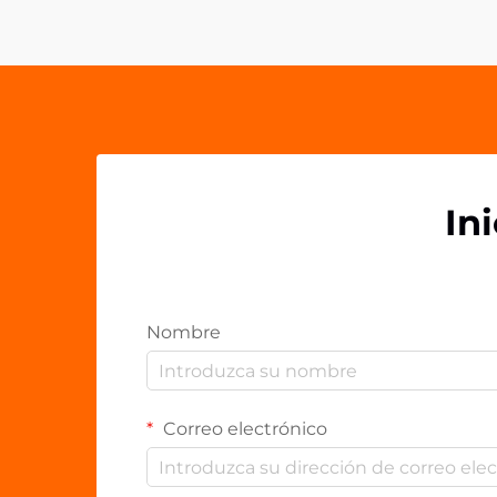
impresión duradera en sus clientes y
socios. Los agarres acrílicos para
teléfonos...
In
Nombre
Correo electrónico