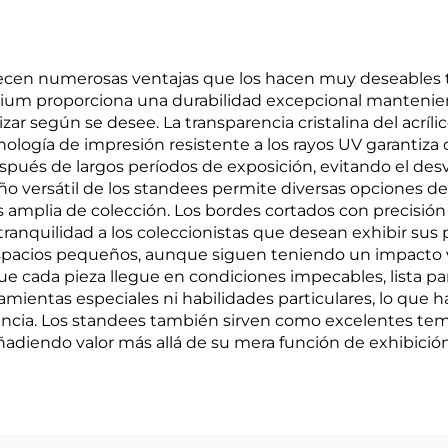
recen numerosas ventajas que los hacen muy deseables 
remium proporciona una durabilidad excepcional mantenien
ar según se desee. La transparencia cristalina del acrílic
cnología de impresión resistente a los rayos UV garantiza 
spués de largos períodos de exposición, evitando el de
ño versátil de los standees permite diversas opciones de 
amplia de colección. Los bordes cortados con precisión 
ranquilidad a los coleccionistas que desean exhibir su
pacios pequeños, aunque siguen teniendo un impacto visu
 que cada pieza llegue en condiciones impecables, lista 
amientas especiales ni habilidades particulares, lo que 
iencia. Los standees también sirven como excelentes tem
añadiendo valor más allá de su mera función de exhibición