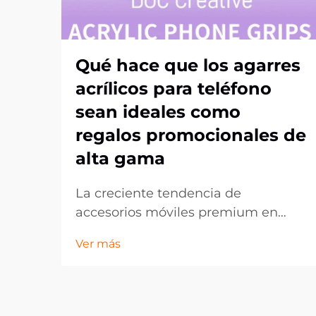
Qué hace que los agarres
acrílicos para teléfono
sean ideales como
regalos promocionales de
alta gama
La creciente tendencia de
accesorios móviles premium en
obsequios corporativos. En el
Ver más
panorama en constante evolución
del marketing promocional, las
empresas buscan continuamente
formas innovadoras de dejar una