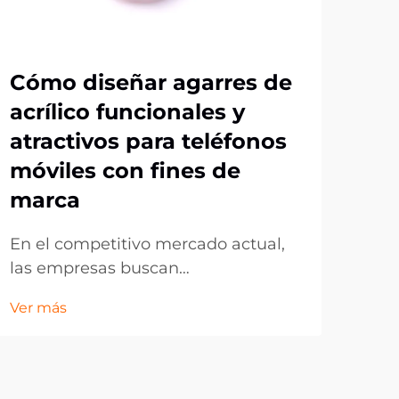
Cómo diseñar agarres de
¿C
acrílico funcionales y
te
atractivos para teléfonos
pr
móviles con fines de
ma
marca
El 
per
En el competitivo mercado actual,
drá
las empresas buscan
Ver 
de 
constantemente formas
Ver más
líd
innovadoras de promocionar su
en a
marca mientras ofrecen valor
acce
práctico a los clientes. Los soportes
dur
de acrílico para teléfonos han