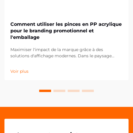
Comment utiliser les pinces en PP acrylique
pour le branding promotionnel et
l'emballage
Maximiser l'impact de la marque grâce à des
solutions d'affichage modernes. Dans le paysage
concurrentiel actuel du commerce de détail et du
marketing, les moindres détails peuvent faire la plus
Voir plus
grande différence dans la présentation de la marque.
Les pinces PP acryliques se sont imposées comme un
outil polyvalent et puissant pour...