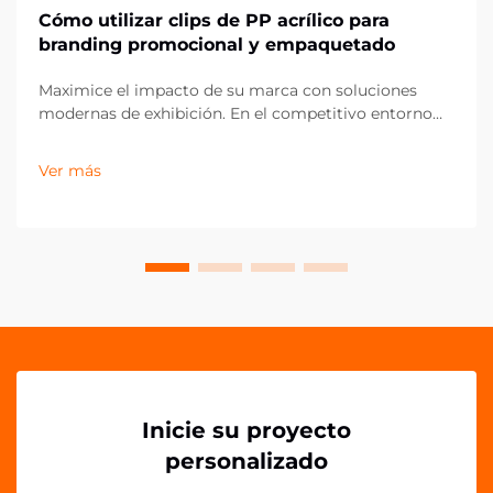
Cómo utilizar clips de PP acrílico para
branding promocional y empaquetado
Maximice el impacto de su marca con soluciones
modernas de exhibición. En el competitivo entorno
actual del comercio minorista y el marketing, los
pequeños detalles pueden marcar la mayor diferencia
Ver más
en la presentación de la marca. Los clips acrílicos PP
han surgido como una herramienta versátil y
poderosa para...
Inicie su proyecto
personalizado