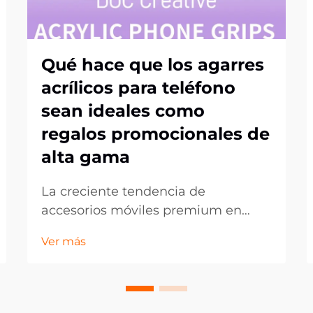
Qué hace que los agarres
acrílicos para teléfono
sean ideales como
regalos promocionales de
alta gama
La creciente tendencia de
accesorios móviles premium en
obsequios corporativos. En el
Ver más
panorama en constante evolución
del marketing promocional, las
empresas buscan continuamente
formas innovadoras de dejar una