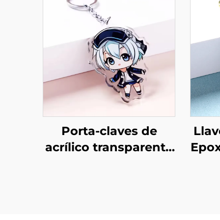
Porta-claves de
Llav
acrílico transparente
Epox
personalizados