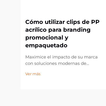
Cómo utilizar clips de PP
acrílico para branding
promocional y
empaquetado
Maximice el impacto de su marca
con soluciones modernas de
exhibición. En el competitivo
Ver más
entorno actual del comercio
minorista y el marketing, los
pequeños detalles pueden marcar
la mayor diferencia en la
presentación de la marca. Los clips