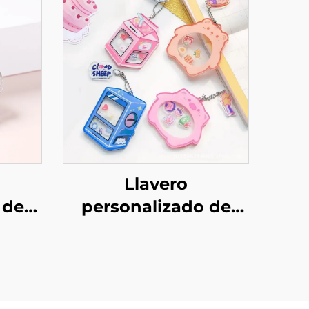
Llavero
 de
personalizado de
fico
acrílico shaker