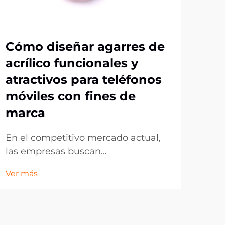
Cómo diseñar agarres de
Po
acrílico funcionales y
de 
atractivos para teléfonos
pa
móviles con fines de
pr
marca
En 
emp
En el competitivo mercado actual,
bus
las empresas buscan
Ver 
inn
constantemente formas
Ver más
mar
innovadoras de promocionar su
obj
marca mientras ofrecen valor
digi
práctico a los clientes. Los soportes
espa
de acrílico para teléfonos han