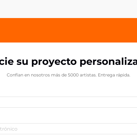
impresión duradera en sus clientes y
socios. Los agarres acrílicos para
teléfonos...
icie su proyecto personaliz
Confían en nosotros más de 5000 artistas. Entrega rápida.