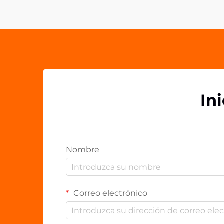
acrílicos PP han surgido como una
herramienta versátil y poderosa
para...
In
Nombre
Correo electrónico