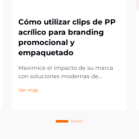
Cómo utilizar clips de PP
acrílico para branding
promocional y
empaquetado
Maximice el impacto de su marca
con soluciones modernas de
exhibición. En el competitivo
Ver más
entorno actual del comercio
minorista y el marketing, los
pequeños detalles pueden marcar
la mayor diferencia en la
presentación de la marca. Los clips
acrílicos PP han surgido como una