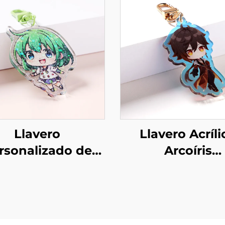
Llavero
Llavero Acríli
rsonalizado de
Arcoíris
ílico holográfico
Personaliza