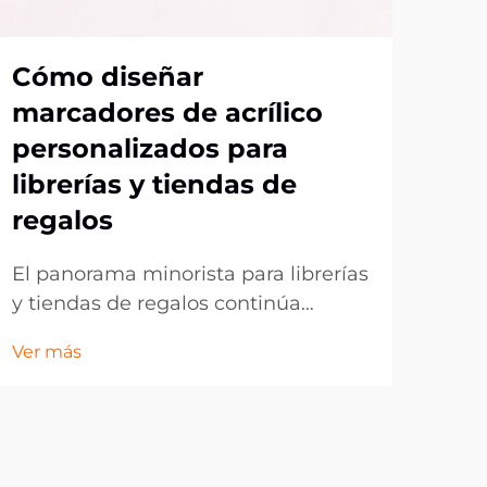
Cómo diseñar
Có
marcadores de acrílico
acr
personalizados para
at
librerías y tiendas de
mó
regalos
ma
El panorama minorista para librerías
En 
y tiendas de regalos continúa
las
evolucionando, ya que los clientes
con
Ver más
Ver 
buscan cada vez más artículos
inn
únicos y personalizados que reflejen
mar
sus gustos y preferencias
prác
individuales. Los marcadores de
de a
acrílico personalizados se han
sur