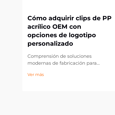
Cómo adquirir clips de PP
acrílico OEM con
opciones de logotipo
personalizado
Comprensión de soluciones
modernas de fabricación para
componentes plásticos
Ver más
personalizados. El panorama de la
fabricación ha evolucionado
significativamente, especialmente
en el ámbito de los componentes
plásticos personalizados como los
clips de acrílico PP de OEM. Estas