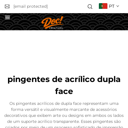
PT
[email protected]
Obter uma Cotação
pingentes de acrílico dupla
face
Os pingentes acrílicos de dupla face representam uma
forma versátil e visualmente marcante de acessórios
decorativos que exibem arte ou designs em ambos os lados
de um suporte acrílico transparente. Esses pingentes são
criados por meio de um processo sofisticado de impressão