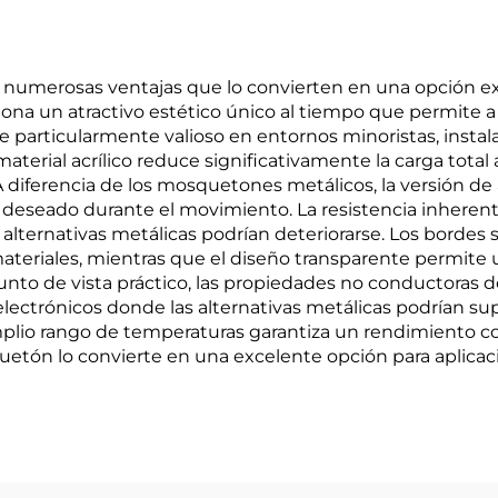
 numerosas ventajas que lo convierten en una opción exc
iona un atractivo estético único al tiempo que permite a
ce particularmente valioso en entornos minoristas, instala
 material acrílico reduce significativamente la carga tot
 diferencia de los mosquetones metálicos, la versión de 
 deseado durante el movimiento. La resistencia inherente 
lternativas metálicas podrían deteriorarse. Los bordes
materiales, mientras que el diseño transparente permite u
o de vista práctico, las propiedades no conductoras de
ectrónicos donde las alternativas metálicas podrían sup
plio rango de temperaturas garantiza un rendimiento co
uetón lo convierte en una excelente opción para aplica