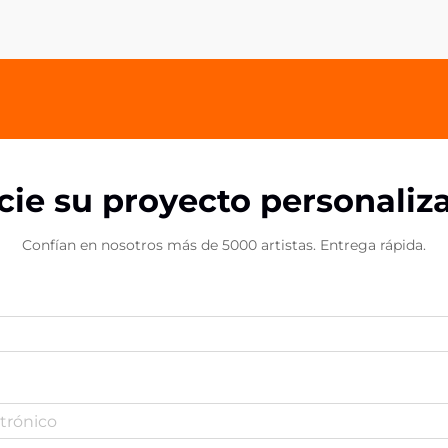
surgido como uno de los productos
promocionales más efectivos,
combinando funcionalidad y diseño
atractivo.
icie su proyecto personaliz
Confían en nosotros más de 5000 artistas. Entrega rápida.