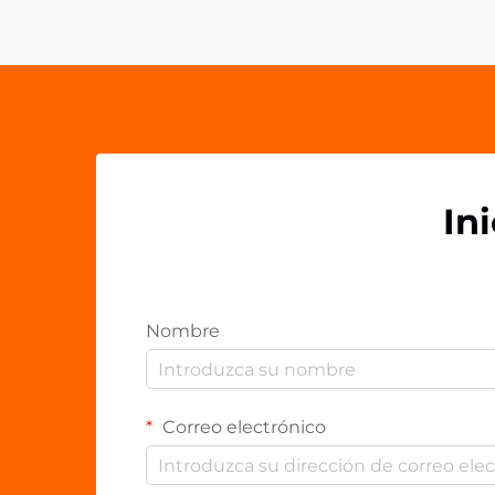
acrílico personalizados se han
convertido en un producto
excepcional...
In
Nombre
Correo electrónico