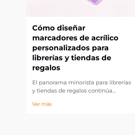
Cómo diseñar
marcadores de acrílico
personalizados para
librerías y tiendas de
regalos
El panorama minorista para librerías
y tiendas de regalos continúa
evolucionando, ya que los clientes
Ver más
buscan cada vez más artículos
únicos y personalizados que reflejen
sus gustos y preferencias
individuales. Los marcadores de