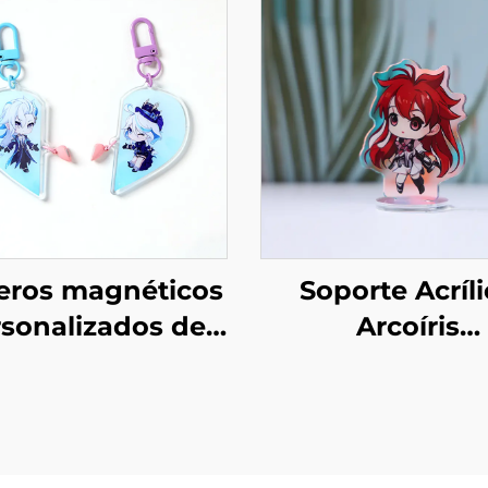
eros magnéticos
Soporte Acríl
sonalizados de
Arcoíris
acrílico
Personaliza