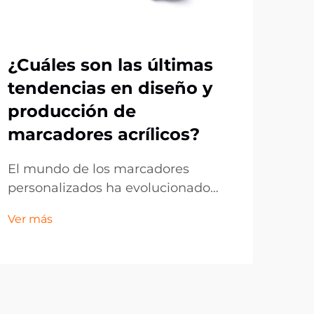
¿Cuáles son las últimas
Po
tendencias en diseño y
de 
producción de
pa
marcadores acrílicos?
pr
El mundo de los marcadores
En 
personalizados ha evolucionado
emp
drásticamente, con los marcadores
bus
Ver más
Ver 
de acrílico posicionándose como
inn
líderes tanto en funcionalidad como
mar
en atractivo estético. Estos
obj
accesorios transparentes y
digi
duraderos han pasado de ser
espa