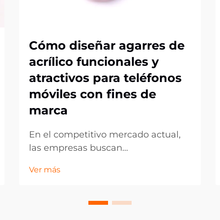
Cómo diseñar agarres de
acrílico funcionales y
atractivos para teléfonos
móviles con fines de
marca
En el competitivo mercado actual,
las empresas buscan
constantemente formas
Ver más
innovadoras de promocionar su
marca mientras ofrecen valor
práctico a los clientes. Los soportes
de acrílico para teléfonos han