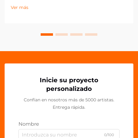
drásticamente en la última década, con los clips de
Ver más
acrílico PP emergiendo como un componente
esencial en espacios de trabajo contemporáneos.
Estos vers...
Inicie su proyecto
personalizado
Confían en nosotros más de 5000 artistas.
Entrega rápida.
Nombre
0/100