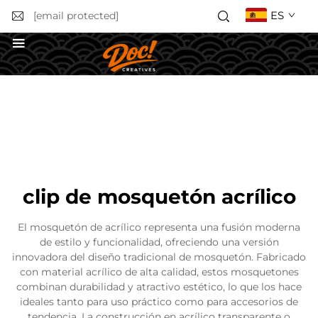
ES
[email protected]
Solicitar un presupuesto
clip de mosquetón acrílico
El mosquetón de acrílico representa una fusión moderna
de estilo y funcionalidad, ofreciendo una versión
innovadora del diseño tradicional de mosquetón. Fabricado
con material acrílico de alta calidad, estos mosquetones
combinan durabilidad y atractivo estético, lo que los hace
ideales tanto para uso práctico como para accesorios de
tendencia. La construcción en acrílico transparente o