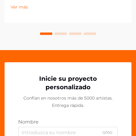
drásticamente en la última década, con los clips de
Ver más
acrílico PP emergiendo como un componente
esencial en espacios de trabajo contemporáneos.
Estos vers...
Inicie su proyecto
personalizado
Confían en nosotros más de 5000 artistas.
Entrega rápida.
Nombre
0/100