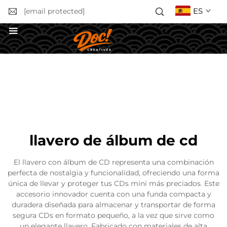
ES
[email protected]
Solicitar un presupuesto
llavero de álbum de cd
El llavero con álbum de CD representa una combinación
perfecta de nostalgia y funcionalidad, ofreciendo una forma
única de llevar y proteger tus CDs mini más preciados. Este
accesorio innovador cuenta con una funda compacta y
duradera diseñada para almacenar y transportar de forma
segura CDs en formato pequeño, a la vez que sirve como
un elegante llavero. Fabricado con materiales de alta