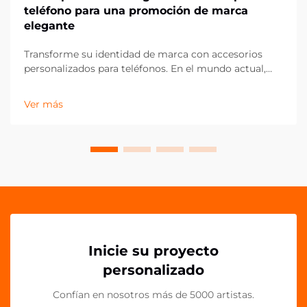
teléfono para una promoción de marca
elegante
Transforme su identidad de marca con accesorios
personalizados para teléfonos. En el mundo actual,
dominado por lo digital, los accesorios móviles se
han convertido en potentes herramientas de
Ver más
marketing que van más allá de la simple
funcionalidad. Los agarres acrílicos para teléfonos
representan una frontera innovadora en la promoción
de marcas...
Inicie su proyecto
personalizado
Confían en nosotros más de 5000 artistas.