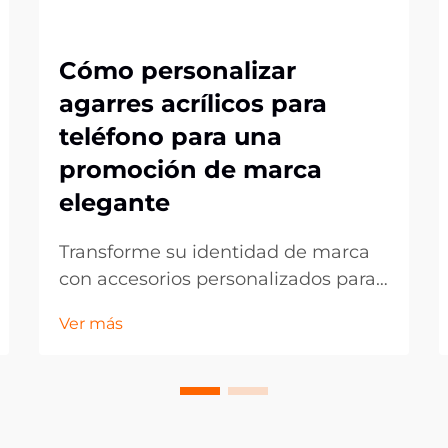
Cómo personalizar
agarres acrílicos para
teléfono para una
promoción de marca
elegante
Transforme su identidad de marca
con accesorios personalizados para
teléfonos. En el mundo actual,
Ver más
dominado por lo digital, los
accesorios móviles se han
convertido en potentes
herramientas de marketing que van
más allá de la simple funcionalidad.