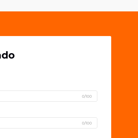
convertirse en dispositivos
sofisticados d...
ado
0/100
0/100