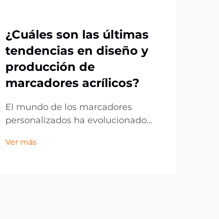
¿Cuáles son las últimas
Po
tendencias en diseño y
de 
producción de
pa
marcadores acrílicos?
pr
El mundo de los marcadores
En 
personalizados ha evolucionado
emp
drásticamente, con los marcadores
bus
Ver más
Ver 
de acrílico posicionándose como
inn
líderes tanto en funcionalidad como
mar
en atractivo estético. Estos
obj
accesorios transparentes y
digi
duraderos han pasado de ser
espa
simples marcadores de página a
prom