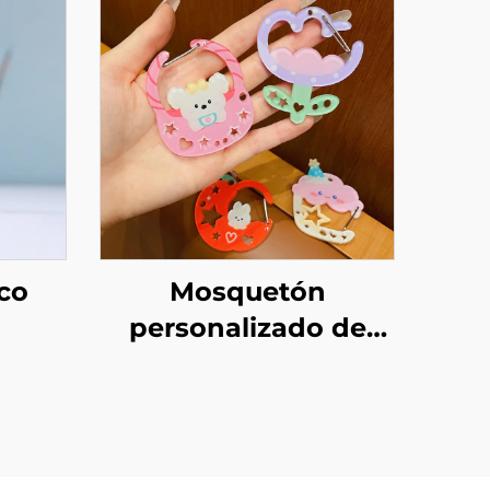
ico
Mosquetón
personalizado de
do
acrílico