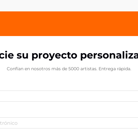
Los agarres acrílicos para teléfonos
representan una frontera
innovadora en la promoción de
marcas...
icie su proyecto personaliz
Confían en nosotros más de 5000 artistas. Entrega rápida.