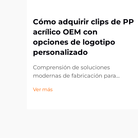
Cómo adquirir clips de PP
acrílico OEM con
opciones de logotipo
personalizado
Comprensión de soluciones
modernas de fabricación para
componentes plásticos
Ver más
personalizados. El panorama de la
fabricación ha evolucionado
significativamente, especialmente
en el ámbito de los componentes
plásticos personalizados como los
clips de acrílico PP de OEM. Estas