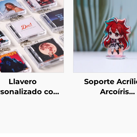
Llavero
Soporte Acríl
sonalizado con
Arcoíris
i Álbum CD NFC
Personaliza