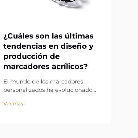
¿Cuáles son las últimas
Po
tendencias en diseño y
de 
producción de
pa
marcadores acrílicos?
pr
El mundo de los marcadores
En 
personalizados ha evolucionado
emp
drásticamente, con los marcadores
bus
Ver más
Ver 
de acrílico posicionándose como
inn
líderes tanto en funcionalidad como
mar
en atractivo estético. Estos
obj
accesorios transparentes y
digi