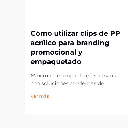
Cómo utilizar clips de PP
acrílico para branding
promocional y
empaquetado
Maximice el impacto de su marca
con soluciones modernas de
exhibición. En el competitivo
Ver más
entorno actual del comercio
minorista y el marketing, los
pequeños detalles pueden marcar
la mayor diferencia en la