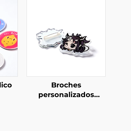
lico
Broches
personalizados
os
creativos de acrílico
transparente