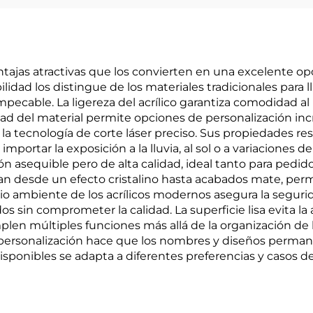
entajas atractivas que los convierten en una excelente o
lidad los distingue de los materiales tradicionales para l
cable. La ligereza del acrílico garantiza comodidad al ll
idad del material permite opciones de personalización i
 la tecnología de corte láser preciso. Sus propiedades re
portar la exposición a la lluvia, al sol o a variaciones d
ción asequible pero de alta calidad, ideal tanto para pe
van desde un efecto cristalino hasta acabados mate, perm
io ambiente de los acrílicos modernos asegura la segurid
s sin comprometer la calidad. La superficie lisa evita la
plen múltiples funciones más allá de la organización de
a personalización hace que los nombres y diseños permane
disponibles se adapta a diferentes preferencias y casos d