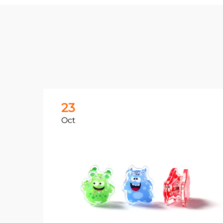
23
Oct