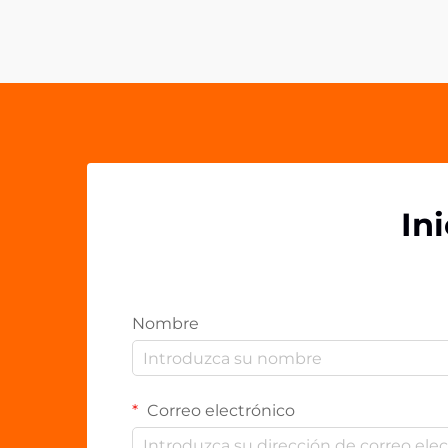
presentación de la marca. Los clips
acrílicos PP han surgido como una
herramienta versátil y poderosa
para...
In
Nombre
Correo electrónico