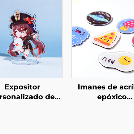
Expositor
Imanes de acrí
rsonalizado de
epóxico
lico Transparente
personalizad