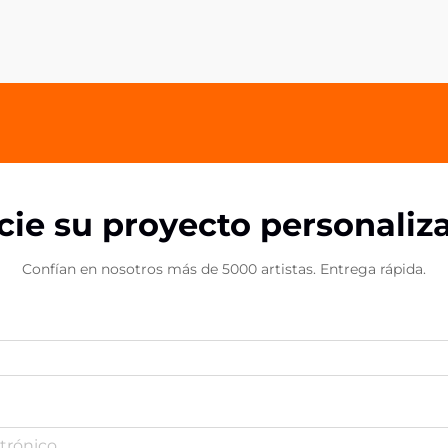
de acrílico para teléfonos han
surgido como uno de los productos
promocionales más efectivos,
combinando funcionalidad y diseño
atractivo.
icie su proyecto personaliz
Confían en nosotros más de 5000 artistas. Entrega rápida.