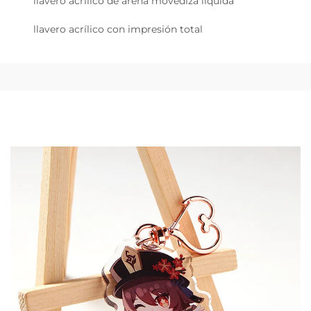
llavero acrílico de arena movediza líquida
llavero acrílico con impresión total