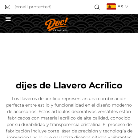
ES
[email protected]
Solicitar un presupuesto
dijes de Llavero Acrílico
Los llaveros de acrílico representan una combinación
perfecta entre estilo y funcionalidad en el diseño moderno
de accesorios. Estos artículos decorativos versátiles están
fabricados con material acrílico de alta calidad, conocido
por su durabilidad y transparencia cristalina. El proceso de
fabricación incluye corte láser de precisión y tecnología de
impresión UV, lo que garantiza diseños nítidos y vibrantes