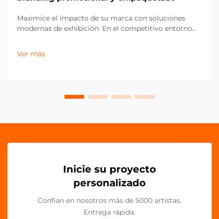
Maximice el impacto de su marca con soluciones
modernas de exhibición. En el competitivo entorno
actual del comercio minorista y el marketing, los
pequeños detalles pueden marcar la mayor diferencia
Ver más
en la presentación de la marca. Los clips acrílicos PP
han surgido como una herramienta versátil y
poderosa para...
Inicie su proyecto
personalizado
Confían en nosotros más de 5000 artistas.
Entrega rápida.