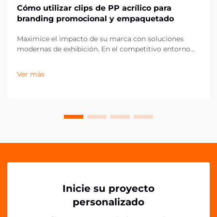
Cómo utilizar clips de PP acrílico para
branding promocional y empaquetado
Maximice el impacto de su marca con soluciones
modernas de exhibición. En el competitivo entorno
actual del comercio minorista y el marketing, los
pequeños detalles pueden marcar la mayor diferencia
Ver más
en la presentación de la marca. Los clips acrílicos PP
han surgido como una herramienta versátil y
poderosa para...
Inicie su proyecto
personalizado