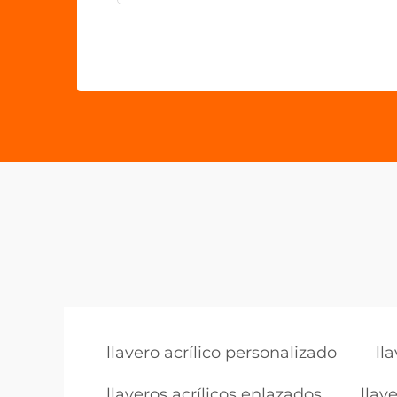
llavero acrílico personalizado
ll
llaveros acrílicos enlazados
llav