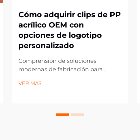
Cómo adquirir clips de PP
acrílico OEM con
opciones de logotipo
personalizado
Comprensión de soluciones
modernas de fabricación para
componentes plásticos
VER MÁS
personalizados. El panorama de la
fabricación ha evolucionado
significativamente, especialmente
en el ámbito de los componentes
plásticos personalizados como los
clips de acrílico PP de OEM. Estas
versátiles soluciones de sujeción