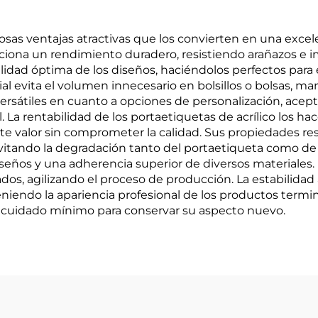
osas ventajas atractivas que los convierten en una exce
iona un rendimiento duradero, resistiendo arañazos e im
bilidad óptima de los diseños, haciéndolos perfectos para
ial evita el volumen innecesario en bolsillos o bolsas, ma
rsátiles en cuanto a opciones de personalización, acep
 La rentabilidad de los portaetiquetas de acrílico los ha
e valor sin comprometer la calidad. Sus propiedades res
evitando la degradación tanto del portaetiqueta como de l
seños y una adherencia superior de diversos materiales. L
os, agilizando el proceso de producción. La estabilidad
niendo la apariencia profesional de los productos termi
n cuidado mínimo para conservar su aspecto nuevo.