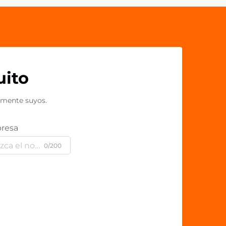
para...
uito
amente suyos.
resa
0/200