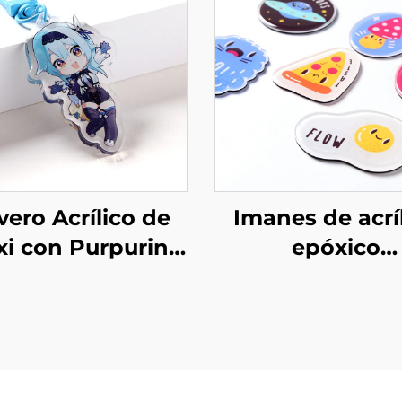
vero Acrílico de
Imanes de acrí
i con Purpurina
epóxico
ersonalizado
personalizad