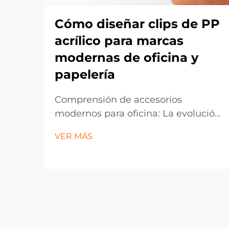
Cómo diseñar clips de PP
acrílico para marcas
modernas de oficina y
papelería
Comprensión de accesorios
modernos para oficina: La evolución
de los clips de acrílico PP. El
VER MÁS
panorama de los artículos de oficina
ha evolucionado drásticamente en
la última década, con los clips de
acrílico PP emergiendo como un
componente esencial en espacios
de trabajo contemporáneos. Estos
vers...