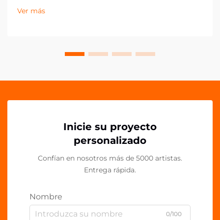
drásticamente en la última década, con los clips de
Ver más
acrílico PP emergiendo como un componente
esencial en espacios de trabajo contemporáneos.
Estos vers...
Inicie su proyecto
personalizado
Confían en nosotros más de 5000 artistas.
Entrega rápida.
Nombre
0/100