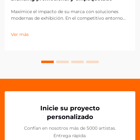
Maximice el impacto de su marca con soluciones
modernas de exhibición. En el competitivo entorno
actual del comercio minorista y el marketing, los
pequeños detalles pueden marcar la mayor diferencia
Ver más
en la presentación de la marca. Los clips acrílicos PP
han surgido como una herramienta versátil y
poderosa para...
Inicie su proyecto
personalizado
Confían en nosotros más de 5000 artistas.
Entrega rápida.