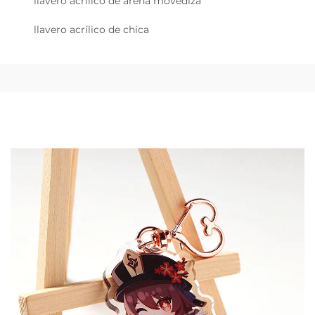
llavero acrílico de arena movediza
llavero acrílico de chica