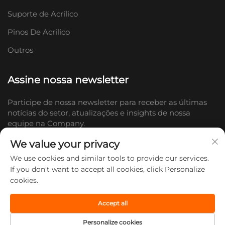
Suporte de Acrílico
Pinos De Acrílico
Outros
Assine nossa newsletter
Participe de nossa newsletter para receber as últimas
notícias do setor, atualizações e insights de nossa
equipe na Company.
We value your privacy
Inscrever-se
We use cookies and similar tools to provide our services.
If you don't want to accept all cookies, click Personalize
cookies.
Direitos autorais © 2026 Shandong Doc Culture Creative Industry Co.,
Ltd. Todos os direitos reservados. -
Política de Privacidade
Accept all
Personalize cookies