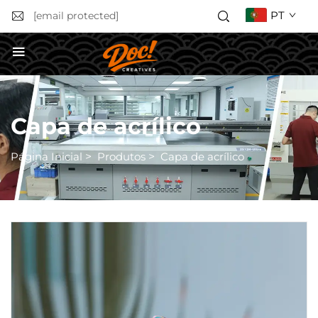
PT
[email protected]
SOLICITAR ORÇAMENTO
Capa de acrílico
Página Inicial
>
Produtos
>
Capa de acrílico