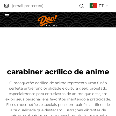
PT
[email protected]
Obter uma Cotação
carabiner acrílico de anime
O mosquetão acrílico de anime representa uma fusão
perfeita entre funcionalidade e cultura geek, projetado
especialmente para entusiastas de anime que desejam
exibir seus personagens favoritos mantendo a praticidade.
Esses mosquetões especiais possuem painéis acrílicos de
alta qualidade que destacam ilustrações vibrantes de
anime, protegidos por um revestimento transparente