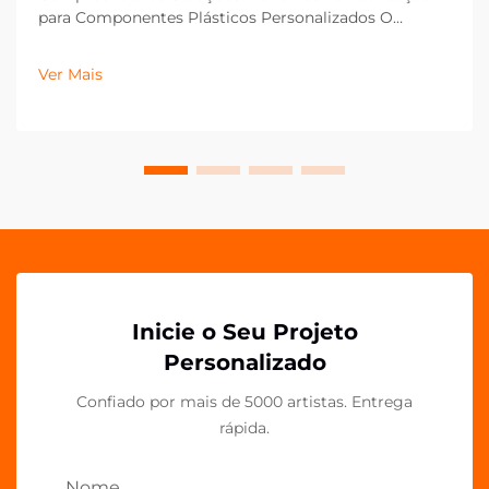
para Componentes Plásticos Personalizados O
cenário da fabricação evoluiu significativamente,
especialmente no que diz respeito a componentes
Ver Mais
plásticos personalizados, como clipes de acrílico PP
OEM. Essas versáteis soluções de fixação têm...
Inicie o Seu Projeto
Personalizado
Confiado por mais de 5000 artistas. Entrega
rápida.
Nome