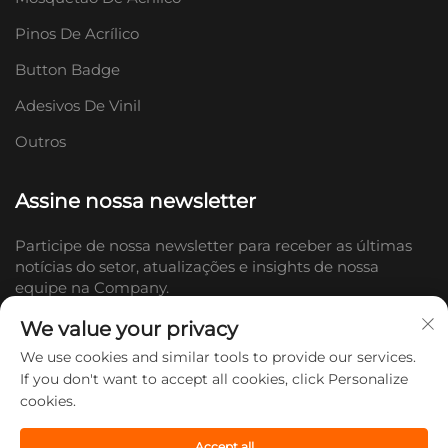
Pinos De Acrílico
Button Badge
Adesivos De Vinil
Outros
Assine nossa newsletter
Participe de nossa newsletter para receber as últimas
notícias do setor, atualizações e insights de nossa
equipe na Company.
We value your privacy
Inscrever-se
We use cookies and similar tools to provide our services.
If you don't want to accept all cookies, click Personalize
cookies.
Direitos autorais © 2026 Shandong Doc Culture Creative Industry Co.,
Ltd. Todos os direitos reservados. -
Política de Privacidade
Accept all