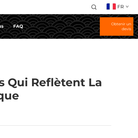
FR
Obtenir un
us
FAQ
devis
Qui Reflètent La
rque