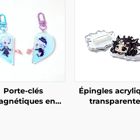
Porte-clés
Épingles acryli
agnétiques en
transparent
acrylique
personnalisé
rsonnalisables
créatives