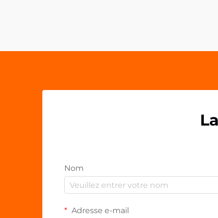
de la dernière décennie, les clips en
PP acrylique s'imposant comme un
élément essentiel des espaces de
travail contemporains. Ces solutions
polyvalentes...
La
Nom
Adresse e-mail