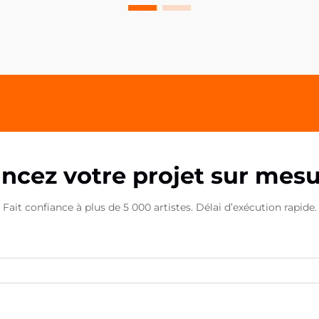
moindres détails peuvent faire la
plus grande différence dans la
présentation de la marque. Les
pinces PP acryliques se sont
imposées comme un outil
polyvalent et puissant pour...
ncez votre projet sur mes
Fait confiance à plus de 5 000 artistes. Délai d’exécution rapide.