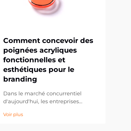
Comment concevoir des
Po
poignées acryliques
se
fonctionnelles et
po
esthétiques pour le
ma
branding
cu
Dans le marché concurrentiel
Les 
d'aujourd'hui, les entreprises
pop
cherchent constamment des
au c
Voir plus
Voir
moyens innovants de promouvoir
coll
leur marque tout en offrant une
des 