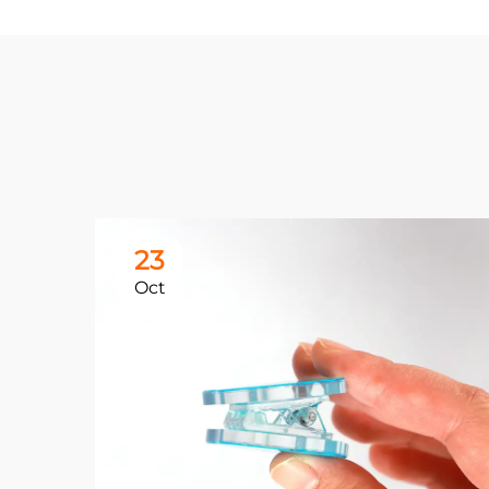
23
Oct