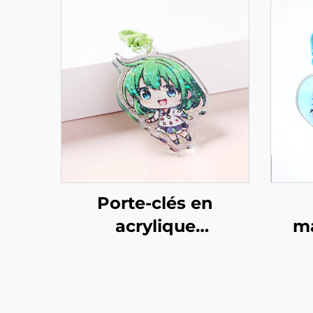
Porte-clés en
acrylique
m
holographique
personnalisé
pe