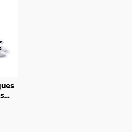
ques
es
es