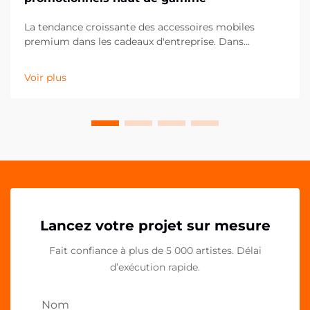
La tendance croissante des accessoires mobiles
premium dans les cadeaux d'entreprise. Dans
l'univers en constante évolution du marketing
promotionnel, les entreprises recherchent
Voir plus
continuellement des moyens innovants de marquer
durablement leurs clients et partenaires. Les poignées
acryliques pour téléphone...
Lancez votre projet sur mesure
Fait confiance à plus de 5 000 artistes. Délai
d’exécution rapide.
Nom