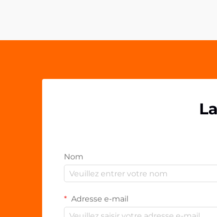
vont au-delà de la simple
fonctionnalité. Les poignées
acryliques pour téléphone
représentent une avancée
innovante dans le domaine de la
promotion de marque...
La
Nom
Adresse e-mail