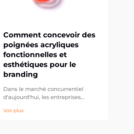
Comment concevoir des
Po
poignées acryliques
se
fonctionnelles et
po
esthétiques pour le
ma
branding
cu
Dans le marché concurrentiel
Les 
d'aujourd'hui, les entreprises
pop
cherchent constamment des
au c
Voir plus
Voir
moyens innovants de promouvoir
coll
leur marque tout en offrant une
des 
valeur pratique aux clients. Les
fra