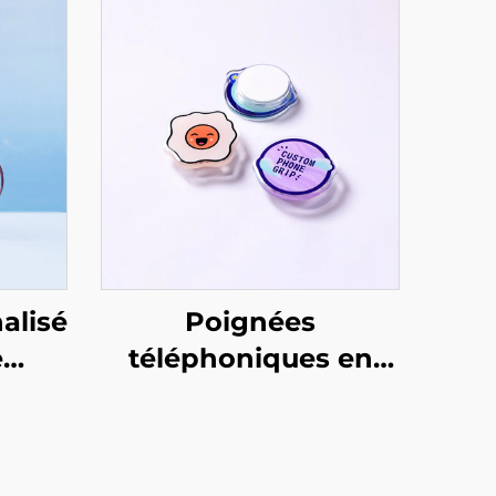
alisé
Poignées
e
téléphoniques en
époxy acrylique
personnalisées