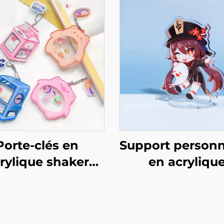
Porte-clés en
Support personn
rylique shaker
en acryliqu
personnalisé
transparent