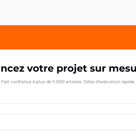
goûts et préférences individuels. Les
marque-pages acryliques
personnalisés se sont imposés
comme un produit exceptionnel...
ncez votre projet sur mes
Fait confiance à plus de 5 000 artistes. Délai d’exécution rapide.