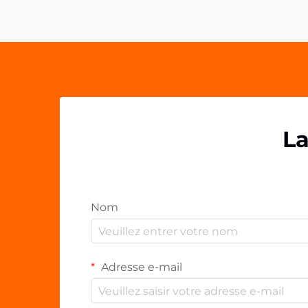
élément essentiel des espaces de
travail contemporains. Ces solutions
polyvalentes...
La
Nom
Adresse e-mail