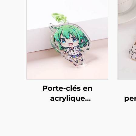
Porte-clés en
acrylique
pe
holographique
supp
personnalisé
pou