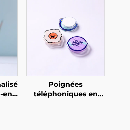
alisé
Poignées
c-en-
téléphoniques en
époxy acrylique
personnalisées