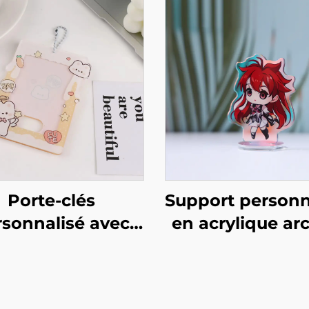
Porte-clés
Support personn
rsonnalisé avec
en acrylique ar
ort en acrylique
ciel
r photo de carte