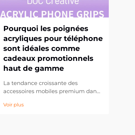
Pourquoi les poignées
Po
acryliques pour téléphone
se
sont idéales comme
po
cadeaux promotionnels
ma
haut de gamme
cu
La tendance croissante des
Les 
accessoires mobiles premium dans
pop
les cadeaux d'entreprise. Dans
au c
Voir plus
Voir
l'univers en constante évolution du
coll
marketing promotionnel, les
des 
entreprises recherchent
fra
continuellement des moyens
préf