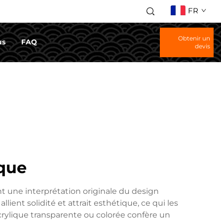
FR
Obtenir un
us
FAQ
devis
ique
t une interprétation originale du design
ient solidité et attrait esthétique, ce qui les
acrylique transparente ou colorée confère un