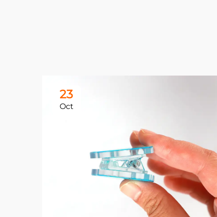
23
Oct