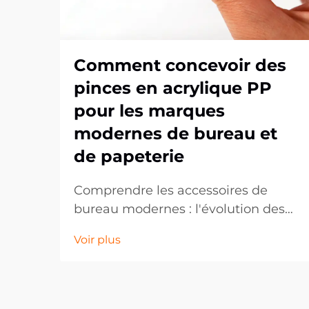
Comment concevoir des
pinces en acrylique PP
pour les marques
modernes de bureau et
de papeterie
Comprendre les accessoires de
bureau modernes : l'évolution des
clips en PP acrylique. Le marché
Voir plus
des fournitures de bureau a
considérablement évolué au cours
de la dernière décennie, les clips en
PP acrylique s'imposant comme un