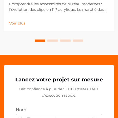
Comprendre les accessoires de bureau modernes :
l'évolution des clips en PP acrylique. Le marché des
fournitures de bureau a considérablement évolué au
cours de la dernière décennie, les clips en PP
Voir plus
acrylique s'imposant comme un élément essentiel
des espaces de travail contemporains. Ces solutions
polyvalentes...
Lancez votre projet sur mesure
Fait confiance à plus de 5 000 artistes. Délai
d’exécution rapide.
Nom