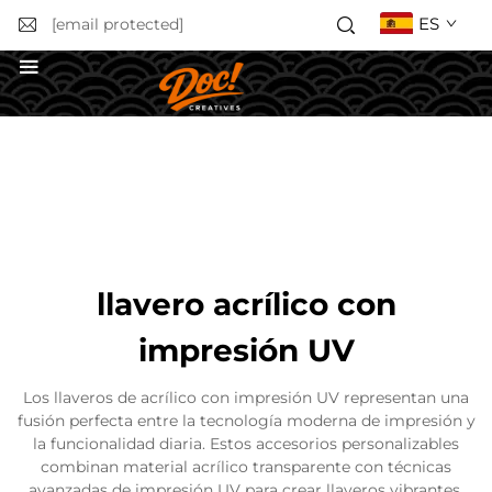
ES
[email protected]
Solicitar un presupuesto
llavero acrílico con
impresión UV
Los llaveros de acrílico con impresión UV representan una
fusión perfecta entre la tecnología moderna de impresión y
la funcionalidad diaria. Estos accesorios personalizables
combinan material acrílico transparente con técnicas
avanzadas de impresión UV para crear llaveros vibrantes,