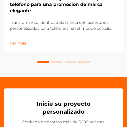
teléfono para una promoción de marca
elegante
Transforme su identidad de marca con accesorios
personalizados para teléfonos. En el mundo actual,
dominado por lo digital, los accesorios móviles se
han convertido en potentes herramientas de
Ver más
marketing que van más allá de la simple
funcionalidad. Los agarres acrílicos para teléfonos
representan una frontera innovadora en la promoción
de marcas...
Inicie su proyecto
personalizado
Confían en nosotros más de 5000 artistas.