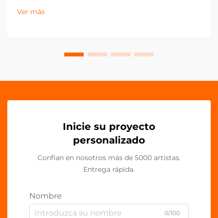
significativamente, especialmente en el ámbito de los
Ver más
componentes plásticos personalizados como los clips
de acrílico PP de OEM. Estas versátiles soluciones de
sujeción han...
Inicie su proyecto
personalizado
Confían en nosotros más de 5000 artistas.
Entrega rápida.
Nombre
0/100