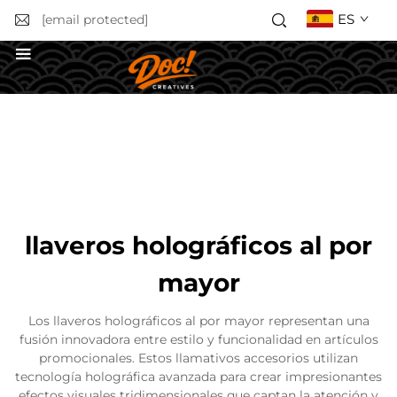
ES
[email protected]
Solicitar un presupuesto
llaveros holográficos al por
mayor
Los llaveros holográficos al por mayor representan una
fusión innovadora entre estilo y funcionalidad en artículos
promocionales. Estos llamativos accesorios utilizan
tecnología holográfica avanzada para crear impresionantes
efectos visuales tridimensionales que captan la atención y