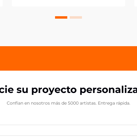
únicos y personalizados que reflejen
sus gustos y preferencias
individuales. Los marcadores de
acrílico personalizados se han
convertido en un producto
excepcional...
icie su proyecto personaliz
Confían en nosotros más de 5000 artistas. Entrega rápida.