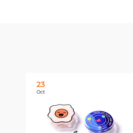
23
Oct