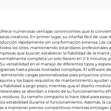
ado ofrece numerosas ventajas convincentes que lo convie
tas creativos. En primer lugar, su interfaz fácil de usar
oducción rápidamente sin una formación extensa. Las cap
odos los lotes, manteniendo estándares profesionales 
mpresas que buscan establecer la fiabilidad de la marca y 
 normalmente completa un solo llavero en 2-3 minutos, 
Su versatilidad en el manejo de diferentes tipos y espes
ramas hasta piezas ilustradas complejas. El software de
 y admitiendo cargas personalizadas para proyectos únicos
máquina y los bajos requisitos de mantenimiento ayudan
fiabilidad a largo plazo, mientras que el diseño modular
mbientales se abordan a través de su funcionamiento ef
los residuos. Su tamaño compacto lo hace ideal para peq
za estabilidad durante el funcionamiento. Además, la ca
as a mantener precios competitivos mientras entregan p