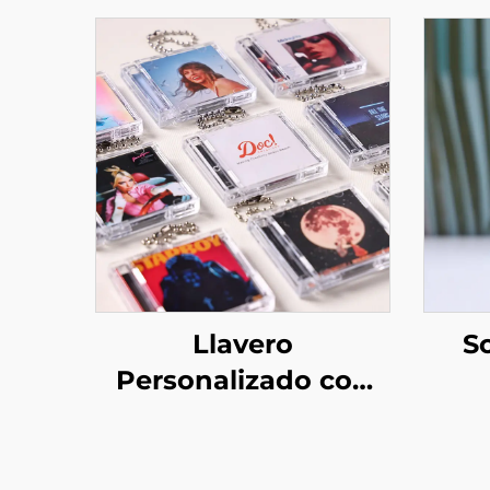
Llavero
So
Personalizado con
Mini Álbum CD NFC
P