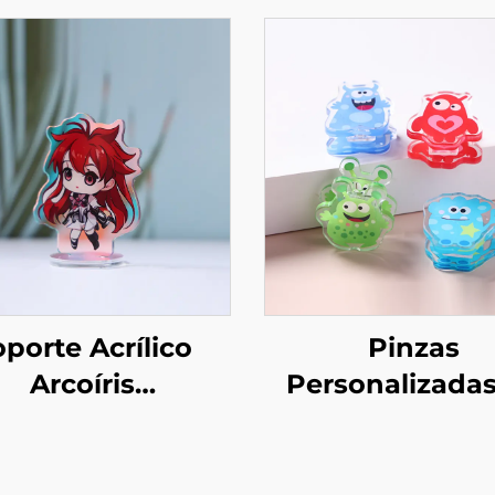
porte Acrílico
Pinzas
Arcoíris
Personalizada
ersonalizado
Acrílico PP