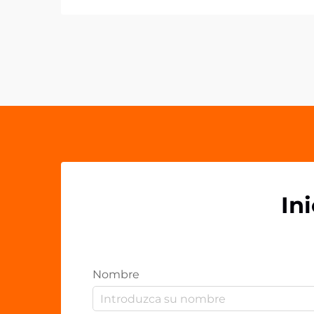
accesorios móviles se han
convertido en potentes
herramientas de marketing que van
más allá de la simple funcionalidad.
Los agarres acrílicos para teléfonos
representan una frontera
innovadora en la promoción de
marcas...
In
Nombre