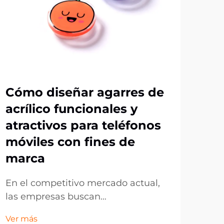
Cómo diseñar agarres de
Por
acrílico funcionales y
ag
atractivos para teléfonos
op
móviles con fines de
me
marca
po
En el competitivo mercado actual,
La 
las empresas buscan
evo
constantemente formas
la ú
Ver más
Ver 
innovadoras de promocionar su
y fa