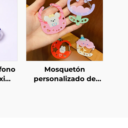
fono
Mosquetón
xi
personalizado de
os
acrílico