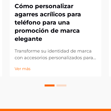
Cómo personalizar
agarres acrílicos para
teléfono para una
promoción de marca
elegante
Transforme su identidad de marca
con accesorios personalizados para
teléfonos. En el mundo actual,
Ver más
dominado por lo digital, los
accesorios móviles se han
convertido en potentes
herramientas de marketing que van
más allá de la simple funcionalidad.
Los agarres acrílicos para teléfonos