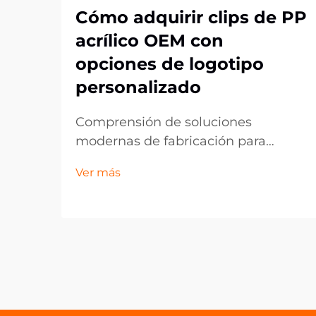
Cómo adquirir clips de PP
acrílico OEM con
opciones de logotipo
personalizado
Comprensión de soluciones
modernas de fabricación para
componentes plásticos
Ver más
personalizados. El panorama de la
fabricación ha evolucionado
significativamente, especialmente
en el ámbito de los componentes
plásticos personalizados como los
clips de acrílico PP de OEM. Estas
versátiles soluciones de sujeción
han...