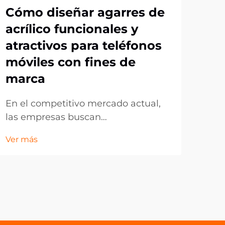
Cómo diseñar agarres de
¿C
acrílico funcionales y
te
atractivos para teléfonos
pr
móviles con fines de
ma
marca
El 
per
En el competitivo mercado actual,
drá
las empresas buscan
Ver 
de 
constantemente formas
Ver más
líd
innovadoras de promocionar su
en a
marca mientras ofrecen valor
acce
práctico a los clientes. Los soportes
dur
de acrílico para teléfonos han
sim
surgido como uno de los productos
conv
promocionales más efectivos,
sofi