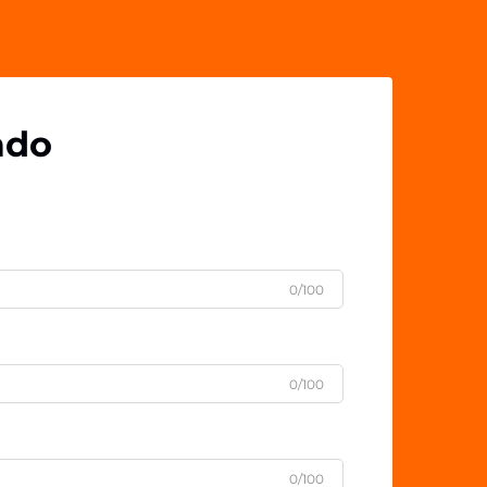
combinando funcionalidad y diseño
atractivo.
ado
0/100
0/100
0/100