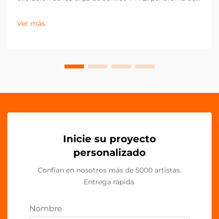
los artículos de oficina ha evolucionado
drásticamente en la última década, con los clips de
Ver más
acrílico PP emergiendo como un componente
esencial en espacios de trabajo contemporáneos.
Estos vers...
Inicie su proyecto
personalizado
Confían en nosotros más de 5000 artistas.
Entrega rápida.
Nombre