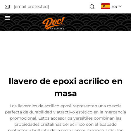
ES
[email protected]
Solicitar un presupuesto
llavero de epoxi acrílico en
masa
Los llaveroles de acrílico epoxi representan una mezcla
perfecta de durabilidad y atractivo estético en la mercancía
promocional. Estos accesorios versátiles combinan las
propiedades cristalinas del acrílico con el acabado
protector y brillante de la resina epoxi, creando artículos