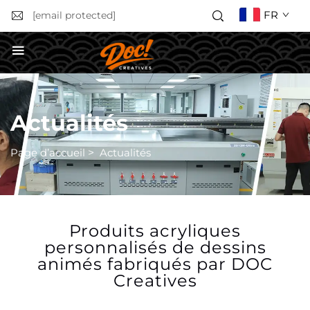
FR
[email protected]
Obtenir un devis
Actualités
Page d’accueil
>
Actualités
Produits acryliques
personnalisés de dessins
animés fabriqués par DOC
Creatives