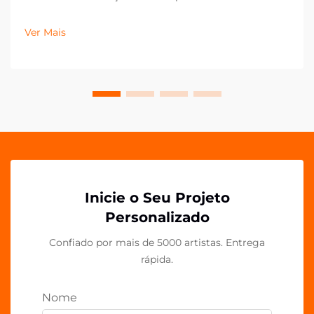
do varejo e do marketing, os menores detalhes
podem fazer a maior diferença na apresentação da
Ver Mais
marca. Os clipes de PP em acrílico surgiram como
uma ferramenta versátil e poderosa para...
Inicie o Seu Projeto
Personalizado
Confiado por mais de 5000 artistas. Entrega
rápida.
Nome