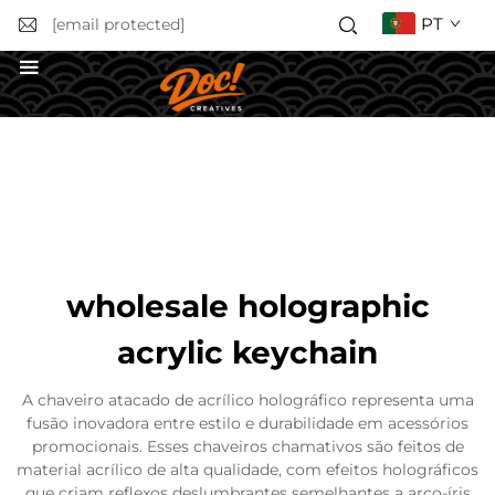
PT
[email protected]
Obter uma Cotação
wholesale holographic
acrylic keychain
A chaveiro atacado de acrílico holográfico representa uma
fusão inovadora entre estilo e durabilidade em acessórios
promocionais. Esses chaveiros chamativos são feitos de
material acrílico de alta qualidade, com efeitos holográficos
que criam reflexos deslumbrantes semelhantes a arco-íris