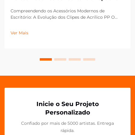
Compreendendo os Acessórios Modernos de
Escritório: A Evolução dos Clipes de Acrílico PP O
mercado de materiais de escritório mudou
drasticamente na última década, com os clipes de
Ver Mais
acrílico PP se tornando um componente essencial
nos ambientes de trabalho contemporâneos. Esses
versáteis...
Inicie o Seu Projeto
Personalizado
Confiado por mais de 5000 artistas. Entrega
rápida.