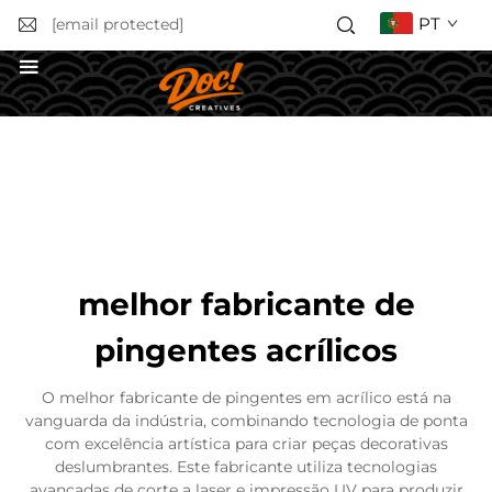
PT
[email protected]
Obter uma Cotação
melhor fabricante de
pingentes acrílicos
O melhor fabricante de pingentes em acrílico está na
vanguarda da indústria, combinando tecnologia de ponta
com excelência artística para criar peças decorativas
deslumbrantes. Este fabricante utiliza tecnologias
avançadas de corte a laser e impressão UV para produzir