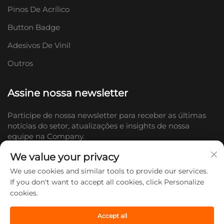
Pinos De Acrílico
Button Badge
Adesivos De Vinil
Outros
Assine nossa newsletter
Participe de nossa newsletter para receber as últimas
notícias do setor, atualizações e insights de nossa
equipe na Company.
We value your privacy
Inscrever-se
We use cookies and similar tools to provide our services.
If you don't want to accept all cookies, click Personalize
cookies.
Direitos autorais © 2026 Shandong Doc Culture Creative Industry Co.,
Ltd. Todos os direitos reservados. -
Política de Privacidade
Accept all