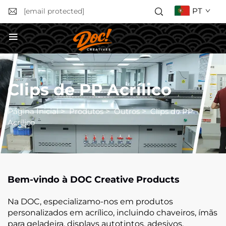
PT
[email protected]
SOLICITAR ORÇAMENTO
Clips de PP Acrílico
Página Inicial
>
Produtos
>
Outros
>
Clips de PP
Acrílico
Bem-vindo à DOC Creative Products
Na DOC, especializamo-nos em produtos
personalizados em acrílico, incluindo chaveiros, ímãs
para geladeira, displays autotintos, adesivos,