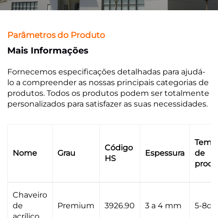
Parâmetros do Produto
Mais Informações
Fornecemos especificações detalhadas para ajudá-
lo a compreender as nossas principais categorias de
produtos. Todos os produtos podem ser totalmente
personalizados para satisfazer as suas necessidades.
Temp
Código
Nome
Grau
Espessura
de
HS
prod
Chaveiro
de
Premium
3926.90
3 a 4 mm
5-8di
acrílico