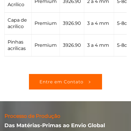
Premium
3926.90
2 a 4 mm
5-8di
Acrílico
Capa de
Premium
3926.90
3 a 4 mm
5-8di
acrílico
Pinhas
Premium
3926.90
3 a 4 mm
5-8di
acrílicas
Entre em Contato
Processo de Produção
Das Matérias-Primas ao Envio Global