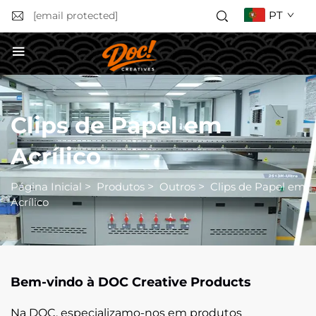
PT
[email protected]
SOLICITAR ORÇAMENTO
Clips de Papel em
Acrílico
Página Inicial
>
Produtos
>
Outros
>
Clips de Papel em
Acrílico
Bem-vindo à DOC Creative Products
Na DOC, especializamo-nos em produtos