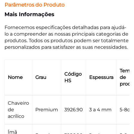
Parâmetros do Produto
Mais Informações
Fornecemos especificações detalhadas para ajudá-
lo a compreender as nossas principais categorias de
produtos. Todos os produtos podem ser totalmente
personalizados para satisfazer as suas necessidades.
Temp
Código
Nome
Grau
Espessura
de
HS
prod
Chaveiro
de
Premium
3926.90
3 a 4 mm
5-8di
acrílico
Ímã