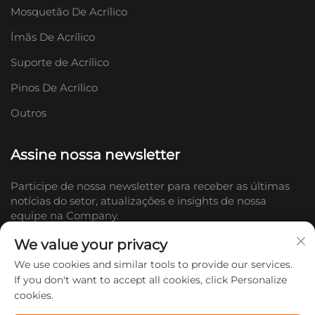
Mosquetão De Acrílico
Ímãs De Acrílico
Suporte de Acrílico
Pinos De Acrílico
Outros
Assine nossa newsletter
Participe de nossa newsletter para receber as últimas
notícias do setor, atualizações e insights de nossa
equipe na Company.
We value your privacy
Inscrever-se
We use cookies and similar tools to provide our services.
If you don't want to accept all cookies, click Personalize
cookies.
Direitos autorais © 2026 Shandong Doc Culture Creative Industry Co.,