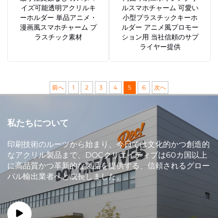
イズ可能透明アクリルキ
ルスマホチャーム 可愛い
ーホルダー 単品アニメ・
小型プラスチックキーホ
漫画風スマホチャーム プ
ルダー アニメ風プロモー
ラスチック素材
ション用 当社信頼のサプ
ライヤー提供
前へ
1
2
3
4
5
6
次へ
私たちについて
印刷技術のルーツから始まり、今日では文化的かつ創造的
なアクリル製品まで、DOCクリエイティブは60カ国以上
に高品質かつ革新的な製品を提供する、信頼されるグロー
バル輸出業者へと成長しました。