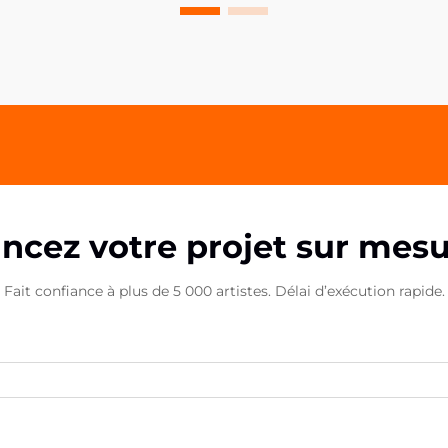
personnalisés qui reflètent leurs
goûts et préférences individuels. Les
marque-pages acryliques
personnalisés se sont imposés
comme un produit exceptionnel...
ncez votre projet sur mes
Fait confiance à plus de 5 000 artistes. Délai d’exécution rapide.