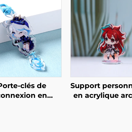
Porte-clés de
Support personn
connexion en
en acrylique ar
acrylique
ciel
ersonnalisés