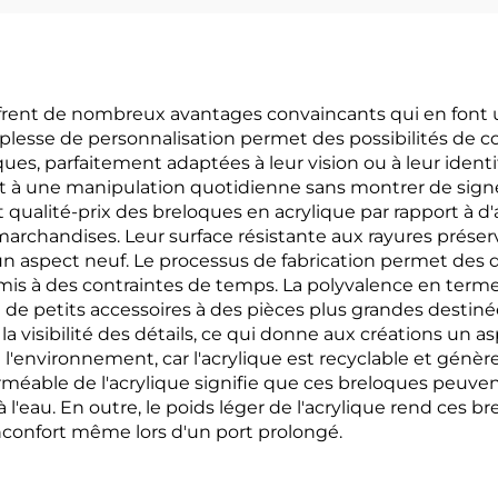
ffrent de nombreux avantages convaincants qui en font 
plesse de personnalisation permet des possibilités de c
ques, parfaitement adaptées à leur vision ou à leur ident
ent à une manipulation quotidienne sans montrer de sign
 qualité-prix des breloques en acrylique par rapport à d
rchandises. Leur surface résistante aux rayures préserve
 aspect neuf. Le processus de fabrication permet des déla
s à des contraintes de temps. La polyvalence en termes d
 de petits accessoires à des pièces plus grandes destinée
la visibilité des détails, ce qui donne aux créations un a
environnement, car l'acrylique est recyclable et génère 
rméable de l'acrylique signifie que ces breloques peuve
eau. En outre, le poids léger de l'acrylique rend ces bre
inconfort même lors d'un port prolongé.