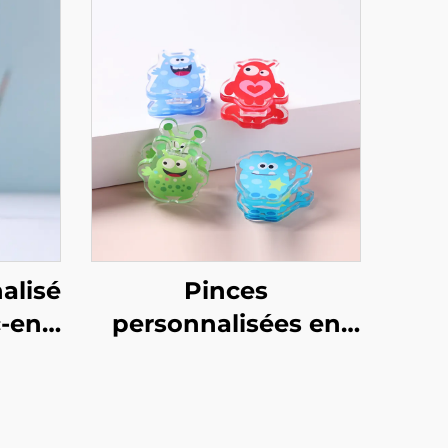
alisé
Pinces
c-en-
personnalisées en
acrylique PP