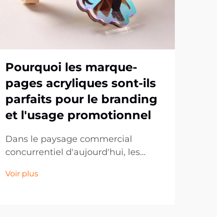
Pourquoi les marque-
Po
pages acryliques sont-ils
se
parfaits pour le branding
po
et l'usage promotionnel
ma
cu
Dans le paysage commercial
concurrentiel d'aujourd'hui, les
Les 
entreprises cherchent
pop
Voir plus
constamment des moyens
au c
Voir
innovants de promouvoir leur
coll
marque et de se connecter avec
des 