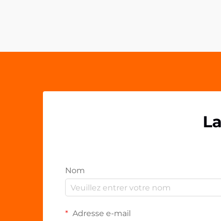
moindres détails peuvent faire la
plus grande différence dans la
présentation de la marque. Les
pinces PP acryliques se sont
imposées comme un outil
polyvalent et puissant pour...
La
Nom
Adresse e-mail