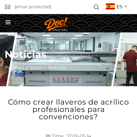
ES
[email protected]
Obtener un presupuesto
Noticias
Página De Inicio
>
Noticias
Cómo crear llaveros de acrílico
profesionales para
convenciones?
Time : 2026-01-14