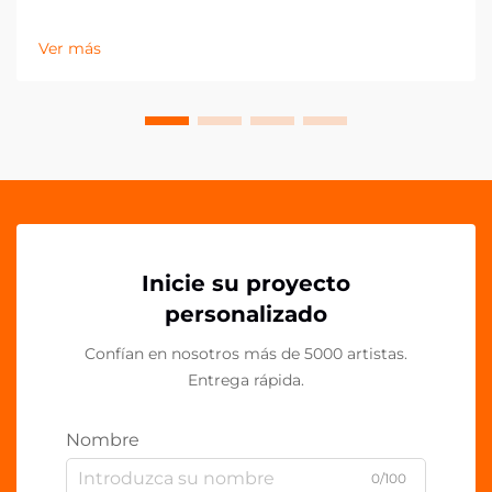
dominado por lo digital, los accesorios móviles se
han convertido en potentes herramientas de
Ver más
marketing que van más allá de la simple
funcionalidad. Los agarres acrílicos para teléfonos
representan una frontera innovadora en la promoción
de marcas...
Inicie su proyecto
personalizado
Confían en nosotros más de 5000 artistas.
Entrega rápida.
Nombre
0/100